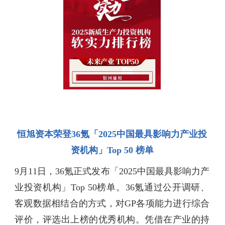
恒旭资本荣登36氪「2025中国最具影响力产业投
资机构」Top 50 榜单
9月11日，36氪正式发布「2025中国最具影响力产
业投资机构」Top 50榜单。36氪通过公开调研、
客观数据相结合的方式，对GP各项能力进行综合
评价，评选出上榜的优秀机构。凭借在产业的持