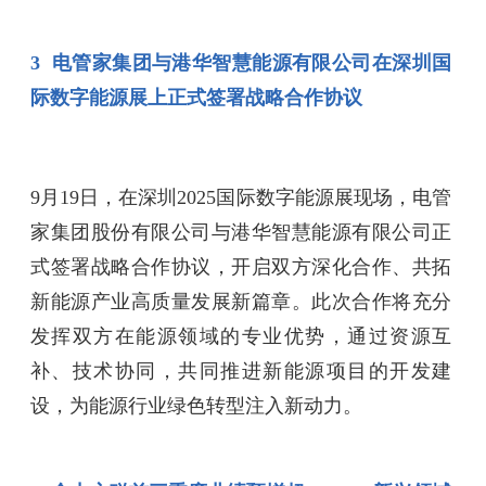
3
电管家集团与港华智慧能源有限公司在深圳国
际数字能源展上正式签署战略合作协议
9月19日，在深圳2025国际数字能源展现场，电管
家集团股份有限公司与港华智慧能源有限公司正
式签署战略合作协议，开启双方深化合作、共拓
新能源产业高质量发展新篇章。此次合作将充分
发挥双方在能源领域的专业优势，通过资源互
补、技术协同，共同推进新能源项目的开发建
设，为能源行业绿色转型注入新动力。