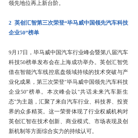
领先地位再上新台阶。
2
英创汇智第三次荣登“毕马威中国领先汽车科技
企业50”榜单
9月17日，毕马威中国汽车行业峰会暨第八届汽车
科技50榜单发布会在上海成功举办。英创汇智凭
借在智能汽车线控底盘领域持续的技术突破与产
业化成果，第三次荣登"毕马威中国领先汽车科技
企业50"榜单。本次峰会以"共话未来汽车新生
态"为主题，汇聚了来自汽车行业、科技界、投资
界的众多精英。这一荣誉体现了行业权威机构对
英创汇智在技术创新、商业模式、市场表现及创
新机制等方面综合实力的持续认可。