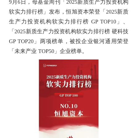
9月6日，母基金周刊「2025新质生产力投资机构
软实力排行榜」发布，恒旭资本荣登「2025新质
生产力投资机构软实力排行榜 GP TOP10」、
「2025新质生产力投资机构软实力排行榜 硬科技
GP TOP20」两项榜单，被投企业银河通用荣登
「未来产业 TOP50」企业榜单。