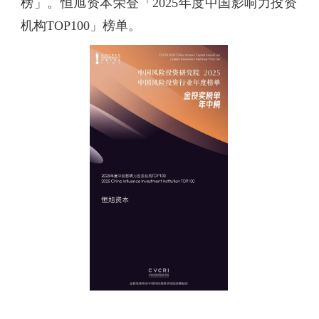
榜」。恒旭资本荣登「2025年度中国影响力投资
机构TOP100」榜单。