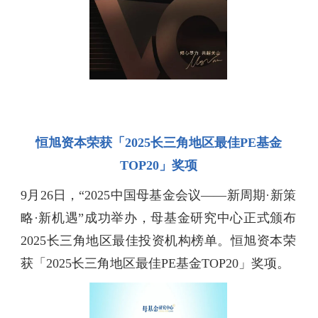
恒旭资本荣获「2025长三角地区最佳PE基金
TOP20」奖项
9月26日，“2025中国母基金会议——新周期·新策
略·新机遇”成功举办，母基金研究中心正式颁布
2025长三角地区最佳投资机构榜单。恒旭资本荣
获「2025长三角地区最佳PE基金TOP20」奖项。