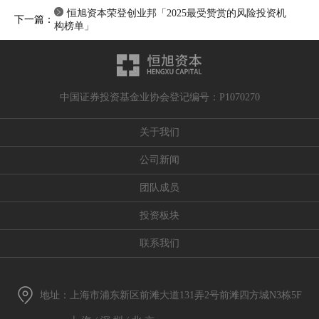
e
-
恒旭资本荣登创业邦「2025最受赞赏的风险投资机
下一篇：
-
h
构榜单」
h
e
e
i
i
g
g
h
中国证券投资基金业协会登记编号：P1070270
h
t
t
:
关于我们
:
0
0
;
公司新闻
;
w
w
i
团队成员
i
d
d
t
投资板块
t
h
h
:
联系我们
:
0
0
;
;
v
地址：上海市浦东新区前滩大道131弄2号前滩四方城N3栋5F
v
e