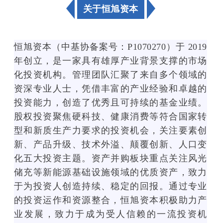
关于恒旭资本
<
<
s
s
v
恒旭资本（中基协备案号：P1070270）于 2019
v
g
g
v
年创立，是一家具有雄厚产业背景支撑的市场
v
i
化投资机构。管理团队汇聚了来自多个领域的
i
e
资深专业人士，凭借丰富的产业经验和卓越的
e
w
投资能力，创造了优秀且可持续的基金业绩。
w
B
B
o
股权投资聚焦硬科技、健康消费等符合国家转
o
x
型和新质生产力要求的投资机会，关注要素创
x
=
新、产品升级、技术外溢、颠覆创新、人口变
=
"
"
0
化五大投资主题。资产并购板块重点关注风光
0
0
储充等新能源基础设施领域的优质资产，致力
0
1
于为投资人创造持续、稳定的回报。通过专业
1
1
的投资运作和资源整合，恒旭资本积极助力产
1
"
"
s
业发展，致力于成为受人信赖的一流投资机
s
t