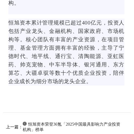
构。
t
y
y
l
l
e
恒旭资本累计管理规模已超过400亿元，投资人
e
=
包括产业龙头、金融机构、国家政府、市场机
=
"
构等。核心团队有丰富的产业资源，在项目管
"
f
f
l
理、基金管理方面拥有丰富的经验，主导了宁
l
o
德时代、地平线、通行宝、清陶能源、亚虹医
o
a
药、帅克宠物、中车半导体、银河通用、东方
a
t
t
:
算芯、大疆卓驭等数十个优质企业投资，陪伴
:
l
企业成长为细分市场的龙头企业。
l
e
e
f
f
t
t
;
;
l
l
i
恒旭资本荣登36氪「2025中国最具影响力产业投资
i
n
上一篇：
机构」榜单
n
e