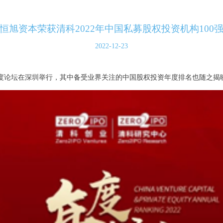
恒旭资本荣获清科2022年中国私募股权投资机构100
2022-12-23
论坛在深圳举行，其中备受业界关注的中国股权投资年度排名也随之揭晓。恒