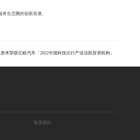
服务生态圈的创新发展。
旭资本荣获亿欧汽车「2022中国科技出行产业活跃投资机构」
联系我们