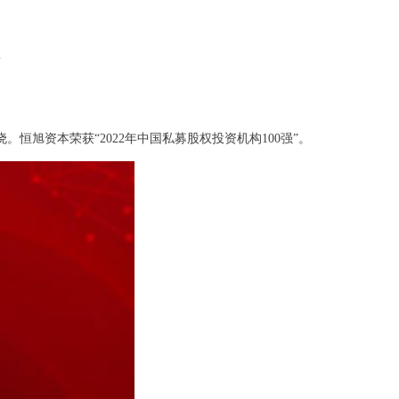
强
旭资本荣获“2022年中国私募股权投资机构100强”。