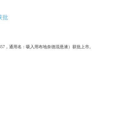
获批
13357，通用名：吸入用布地奈德混悬液）获批上市。