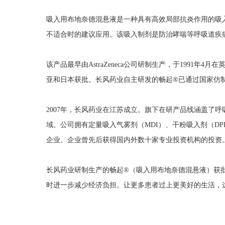
吸入用布地奈德混悬液是一种具有高效局部抗炎作用的吸入
不适合时的建议应用。该吸入制剂是防治哮喘等呼吸道疾
该产品最早由AstraZeneca公司研制生产，于1991年4月在英国
亚和日本获批。长风药业自主研发的畅起®已通过国家仿
2007年，长风药业在江苏成立。旗下在研产品线涵盖了呼吸系统
域。公司拥有定量吸入气雾剂（MDI）、干粉吸入剂（DPI）
企业。企业曾先后获得国内外数十家专业投资机构的投资
长风药业研制生产的畅起®（吸入用布地奈德混悬液）获
时进一步减少经济负担。让更多患者过上更美好的生活，