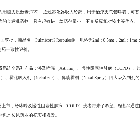
用糖皮质激素(ICS)，通过雾化器吸入给药，用于治疗支气管哮喘，可
病的金标准药物，具有起效快，给药剂量小、不良反应相对较小等优点。
获批，商品名：Pulmicort®Respules®，规格为2ml : 0.5mg，2m
制药一致性评价。
全系列产品：涉及哮喘（Asthma）、慢性阻塞性肺病（COPD）、过敏性鼻炎
、雾化吸入剂（Nebulizer）、鼻喷雾剂（Nasal Spray）四大
。
批上市，给哮喘及慢性阻塞性肺病（COPD）患者带来了希望。畅起®通
这也是长风药业的初衷和愿景。