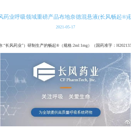
风药业呼吸领域重磅产品布地奈德混悬液(长风畅起®)
2021-05-17
长风药业”）研制生产的畅起®（规格:2ml:1mg）（国药准字：H202