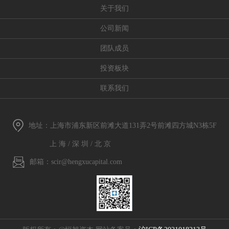
关于我们
公司新闻
团队成员
投资板块
联系我们
地址：上海市浦东新区前滩大道131弄2号前滩四方城N3栋5F
上 海 / 深 圳 / 北 京
邮箱：scir@hengxucapital.com