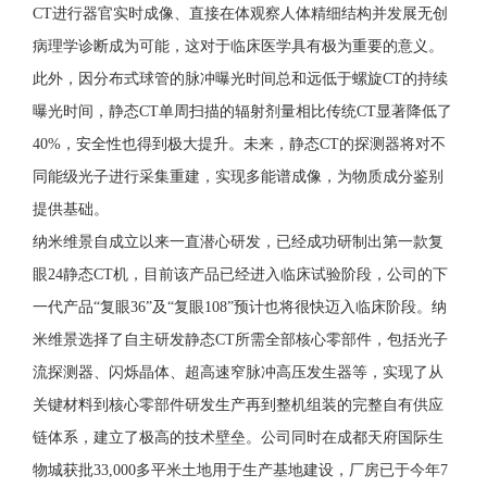
CT进行器官实时成像、直接在体观察人体精细结构并发展无创
病理学诊断成为可能，这对于临床医学具有极为重要的意义。
此外，因分布式球管的脉冲曝光时间总和远低于螺旋CT的持续
曝光时间，静态CT单周扫描的辐射剂量相比传统CT显著降低了
40%，安全性也得到极大提升。未来，静态CT的探测器将对不
同能级光子进行采集重建，实现多能谱成像，为物质成分鉴别
提供基础。
纳米维景自成立以来一直潜心研发，已经成功研制出第一款复
眼24静态CT机，目前该产品已经进入临床试验阶段，公司的下
一代产品“复眼36”及“复眼108”预计也将很快迈入临床阶段。纳
米维景选择了自主研发静态CT所需全部核心零部件，包括光子
流探测器、闪烁晶体、超高速窄脉冲高压发生器等，实现了从
关键材料到核心零部件研发生产再到整机组装的完整自有供应
链体系，建立了极高的技术壁垒。公司同时在成都天府国际生
物城获批33,000多平米土地用于生产基地建设，厂房已于今年7