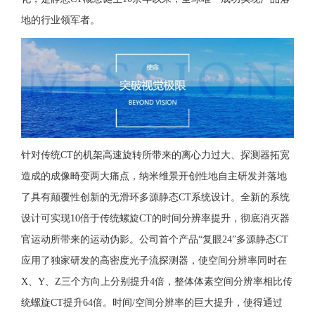
地的行业领军者。
针对传统CT的机架高速旋转所带来的离心力过大、探测器拓宽
造成的成像畸变两大痛点，纳米维景开创性地自主研发并落地
了具有颠覆性创新的无滑环多源静态CT系统设计。全新的系统
设计可实现10倍于传统螺旋CT的时间分辨率提升，彻底消灭器
官运动所带来的运动伪影。公司首个产品“复眼24”多源静态CT
应用了独家研发的高密度光子流探测器，使空间分辨率同时在
X、Y、Z三个方向上分别提升4倍，整体体素空间分辨率相比传
统螺旋CT提升64倍。时间/空间分辨率的巨大提升，使得通过