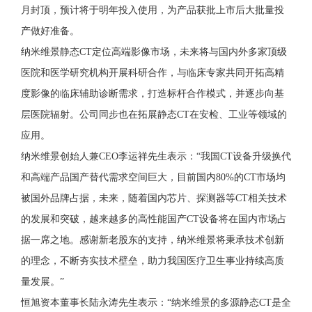
月封顶，预计将于明年投入使用，为产品获批上市后大批量投
产做好准备。
纳米维景静态CT定位高端影像市场，未来将与国内外多家顶级
医院和医学研究机构开展科研合作，与临床专家共同开拓高精
度影像的临床辅助诊断需求，打造标杆合作模式，并逐步向基
层医院辐射。公司同步也在拓展静态CT在安检、工业等领域的
应用。
纳米维景创始人兼CEO李运祥先生表示：“我国CT设备升级换代
和高端产品国产替代需求空间巨大，目前国内80%的CT市场均
被国外品牌占据，未来，随着国内芯片、探测器等CT相关技术
的发展和突破，越来越多的高性能国产CT设备将在国内市场占
据一席之地。感谢新老股东的支持，纳米维景将秉承技术创新
的理念，不断夯实技术壁垒，助力我国医疗卫生事业持续高质
量发展。”
恒旭资本董事长陆永涛先生表示：“纳米维景的多源静态CT是全