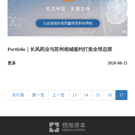
Portfolio｜长风药业与苏州相城签约打造全球总部
更多
2020-08-21
共97条
第一页
上一页
13
14
15
16
17